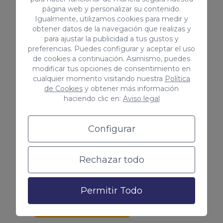
página web y personalizar su contenido.
Igualmente, utilizamos cookies para medir y
obtener datos de la navegación que realizas y
para ajustar la publicidad a tus gustos y
preferencias. Puedes configurar y aceptar el uso
Conocer tu buyer persona
de cookies a continuación. Asimismo, puedes
modificar tus opciones de consentimiento en
Las campañas te ayudan a
cualquier momento visitando nuestra
Política
de Cookies
y obtener más información
recopilar información sobre los
haciendo clic en:
Aviso legal
usuarios como las keywords por las
que nos buscan, las palabras clave
Configurar
que mejor funcionan y mucho más.
¡Vincula tu cuenta de Google Ads
Rechazar todo
con Google Analytics!
Permitir Todo
Me interesa