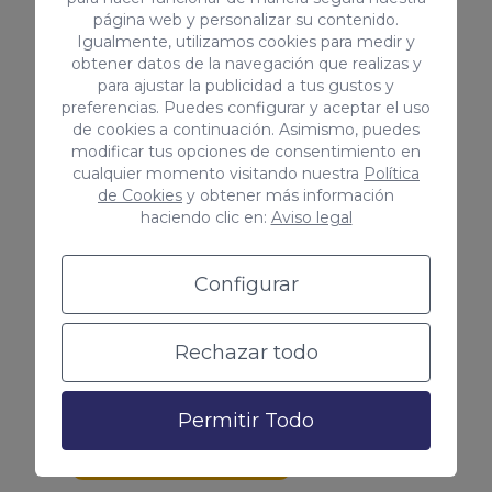
página web y personalizar su contenido.
Igualmente, utilizamos cookies para medir y
obtener datos de la navegación que realizas y
para ajustar la publicidad a tus gustos y
preferencias. Puedes configurar y aceptar el uso
Conocer tu buyer persona
de cookies a continuación. Asimismo, puedes
modificar tus opciones de consentimiento en
Las campañas te ayudan a
cualquier momento visitando nuestra
Política
de Cookies
y obtener más información
recopilar información sobre los
haciendo clic en:
Aviso legal
usuarios como las keywords por las
que nos buscan, las palabras clave
Configurar
que mejor funcionan y mucho más.
¡Vincula tu cuenta de Google Ads
Rechazar todo
con Google Analytics!
Permitir Todo
Me interesa