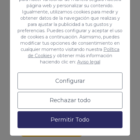
página web y personalizar su contenido.
Igualmente, utilizamos cookies para medir y
obtener datos de la navegación que realizas y
para ajustar la publicidad a tus gustos y
preferencias. Puedes configurar y aceptar el uso
Conocer tu buyer persona
de cookies a continuación. Asimismo, puedes
modificar tus opciones de consentimiento en
Las campañas te ayudan a
cualquier momento visitando nuestra
Política
de Cookies
y obtener más información
recopilar información sobre los
haciendo clic en:
Aviso legal
usuarios como las keywords por las
que nos buscan, las palabras clave
Configurar
que mejor funcionan y mucho más.
¡Vincula tu cuenta de Google Ads
Rechazar todo
con Google Analytics!
Permitir Todo
Me interesa