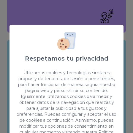
SEO Content
Respetamos tu privacidad
Desarrollaremos contenido de alta
Utilizamos cookies y tecnologías similares
calidad y relevante que atraiga a tu
propias y de terceros, de sesión o persistentes,
para hacer funcionar de manera segura nuestra
público objetivo y se posicione bien en
página web y personalizar su contenido.
los motores de búsqueda. Tenemos
Igualmente, utilizamos cookies para medir y
profesionales en español, inglés y
obtener datos de la navegación que realizas y
para ajustar la publicidad a tus gustos y
alemán in-house para cubrir el
preferencias. Puedes configurar y aceptar el uso
mercado internacional.
de cookies a continuación. Asimismo, puedes
modificar tus opciones de consentimiento en
cualquier momento visitando nuestra
Política