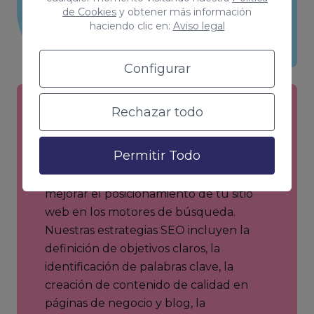
de Cookies
y obtener más información
haciendo clic en:
Aviso legal
Configurar
Rechazar todo
Estrategia SEO
Permitir Todo
Desarrollaremos un plan de acción
detallado que describe cómo se va a
mejorar el posicionamiento de tu sitio
web en los motores de búsqueda.
Nuestras estrategias SEO incluyen la
definición de objetivos claros, la
identificación de palabras clave, la
creación de contenido de calidad en
páginas de negocio y blog, la