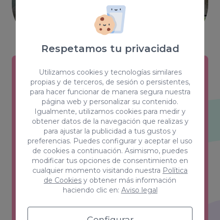
Respetamos tu privacidad
Utilizamos cookies y tecnologías similares
propias y de terceros, de sesión o persistentes,
Creativity & Design
para hacer funcionar de manera segura nuestra
página web y personalizar su contenido.
Estilos, color, forma y sensaciones son
Igualmente, utilizamos cookies para medir y
las claves de un equipo que ha
obtener datos de la navegación que realizas y
para ajustar la publicidad a tus gustos y
conseguido el equilibrio perfecto entre
preferencias. Puedes configurar y aceptar el uso
creatividad y funcionalidad.
de cookies a continuación. Asimismo, puedes
modificar tus opciones de consentimiento en
Ver más
cualquier momento visitando nuestra
Política
de Cookies
y obtener más información
haciendo clic en:
Aviso legal