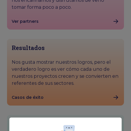
nos encariñamos y disfrutamos de verlo
tomar forma poco a poco.
Ver partners
Resultados
Nos gusta mostrar nuestros logros, pero el
verdadero logro es ver cómo cada uno de
nuestros proyectos crecen y se convierten en
referentes de sus sectores.
Casos de éxito
Camaleónicos