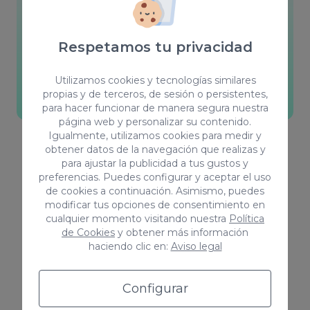
Somos fieles defensores de la formación para
crecer como profesionales, nos adaptamos a
Respetamos tu privacidad
cada cliente y buscamos la forma de trabajar
que más se adecue a cada uno.
Utilizamos cookies y tecnologías similares
propias y de terceros, de sesión o persistentes,
Visita nuestro blog
para hacer funcionar de manera segura nuestra
página web y personalizar su contenido.
Igualmente, utilizamos cookies para medir y
obtener datos de la navegación que realizas y
para ajustar la publicidad a tus gustos y
preferencias. Puedes configurar y aceptar el uso
de cookies a continuación. Asimismo, puedes
modificar tus opciones de consentimiento en
cualquier momento visitando nuestra
Política
Sobre nosotros
de Cookies
y obtener más información
¿Quiénes somos?
haciendo clic en:
Aviso legal
En Coco Solution hemos conseguido escalar el
Configurar
negocio en menos de 5 años hasta más de 800K