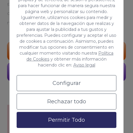
personalizada. Serás testigo del crecimiento
para hacer funcionar de manera segura nuestra
página web y personalizar su contenido.
orgánico de tu proyecto. Tú, eres parte de
Igualmente, utilizamos cookies para medir y
nuestro equipo
obtener datos de la navegación que realizas y
para ajustar la publicidad a tus gustos y
preferencias. Puedes configurar y aceptar el uso
de cookies a continuación. Asimismo, puedes
modificar tus opciones de consentimiento en
Portfolio
cualquier momento visitando nuestra
Política
de Cookies
y obtener más información
haciendo clic en:
Aviso legal
Pide presupuesto
Configurar
Rechazar todo
Permitir Todo