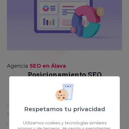
Agencia
SEO en Álava
Posicionamiento SEO
personalizado
Aparecer en las primeras posiciones de Google es
Respetamos tu privacidad
fundamental para otorgarle notoriedad a tu
Utilizamos cookies y tecnologías similares
negocio. Creamos una estrategia optimizada y
propias y de terceros, de sesión o persistentes,