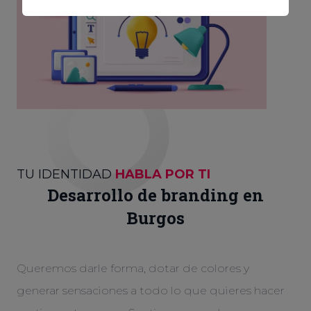
TU IDENTIDAD
HABLA POR TI
Desarrollo de branding en
Burgos
Queremos darle forma, dotar de colores y
generar sensaciones a todo lo que quieres hacer