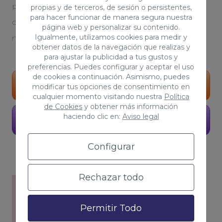
personalizada. Serás testigo del crecimiento
propias y de terceros, de sesión o persistentes,
para hacer funcionar de manera segura nuestra
orgánico de tu proyecto. Tú, eres parte de
página web y personalizar su contenido.
Igualmente, utilizamos cookies para medir y
nuestro equipo
obtener datos de la navegación que realizas y
para ajustar la publicidad a tus gustos y
preferencias. Puedes configurar y aceptar el uso
de cookies a continuación. Asimismo, puedes
Portfolio
modificar tus opciones de consentimiento en
cualquier momento visitando nuestra
Política
de Cookies
y obtener más información
haciendo clic en:
Aviso legal
Pide presupuesto
Configurar
Rechazar todo
Permitir Todo