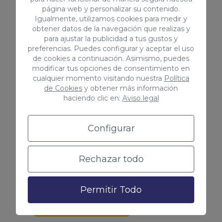
página web y personalizar su contenido.
Igualmente, utilizamos cookies para medir y
obtener datos de la navegación que realizas y
para ajustar la publicidad a tus gustos y
preferencias. Puedes configurar y aceptar el uso
Conocer tu buyer persona
de cookies a continuación. Asimismo, puedes
modificar tus opciones de consentimiento en
Las campañas te ayudan a
cualquier momento visitando nuestra
Política
de Cookies
y obtener más información
recopilar información sobre los
haciendo clic en:
Aviso legal
usuarios como las keywords por las
que nos buscan, las palabras clave
Configurar
que mejor funcionan y mucho más.
¡Vincula tu cuenta de Google Ads
Rechazar todo
con Google Analytics!
Permitir Todo
Me interesa