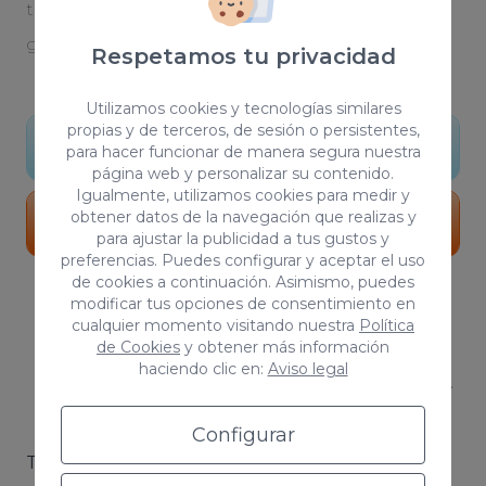
tu proyecto. Somos una agencia de diseño
gráfico que da forma a tus ideas y sueños.
Respetamos tu privacidad
Utilizamos cookies y tecnologías similares
propias y de terceros, de sesión o persistentes,
Conocer más
para hacer funcionar de manera segura nuestra
página web y personalizar su contenido.
Igualmente, utilizamos cookies para medir y
obtener datos de la navegación que realizas y
Portfolio
para ajustar la publicidad a tus gustos y
preferencias. Puedes configurar y aceptar el uso
de cookies a continuación. Asimismo, puedes
modificar tus opciones de consentimiento en
cualquier momento visitando nuestra
Política
de Cookies
y obtener más información
haciendo clic en:
Aviso legal
¿En qué áreas trabaja una agencia
de publicidad?
Configurar
Trabajamos la publicidad de la siguiente manera: