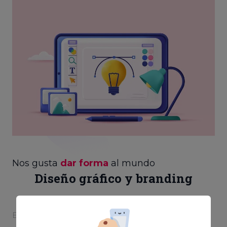
Nos gusta
dar forma
al mundo
Diseño gráfico y branding
El diseño es la primera piedra para hacer realidad