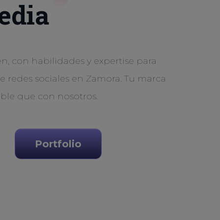
edia
, con habilidades y expertise para
de redes sociales en Zamora. Tu marca
ible que con nosotros.
Portfolio