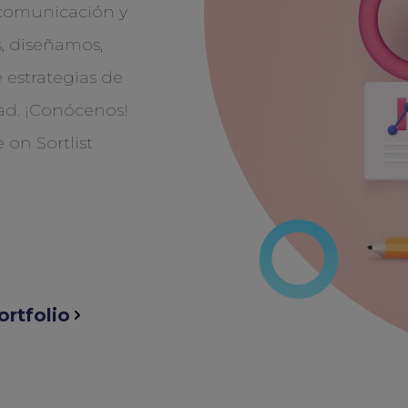
comunicación y
, diseñamos,
 estrategias de
dad. ¡Conócenos!
ortfolio