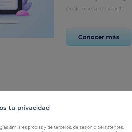
posiciones de Google.
Conocer más
ada
s tu privacidad
b
ías similares propias y de terceros, de sesión o persistentes,