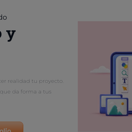
do
o y
er realidad tu proyecto.
que da forma a tus
olio