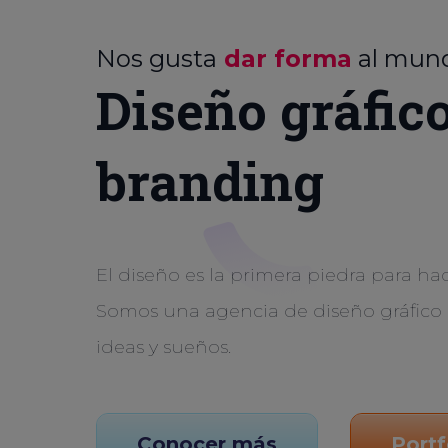
Nos gusta
dar forma
al mun
Diseño gráfic
branding
El diseño es la primera piedra para hac
Somos una agencia de diseño gráfico 
ideas y sueños.
Conocer más
Portf