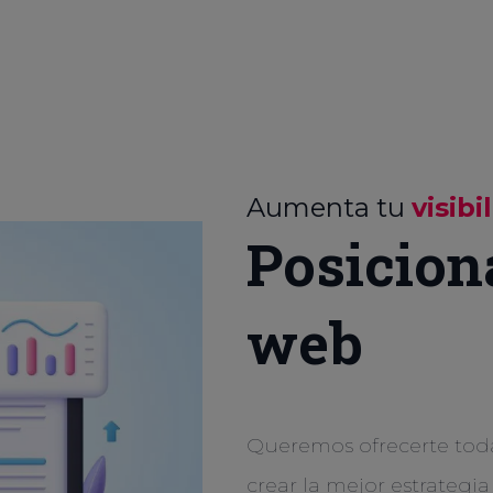
Aumenta tu
visibi
Posicion
web
Queremos ofrecerte tod
crear la mejor estrategia