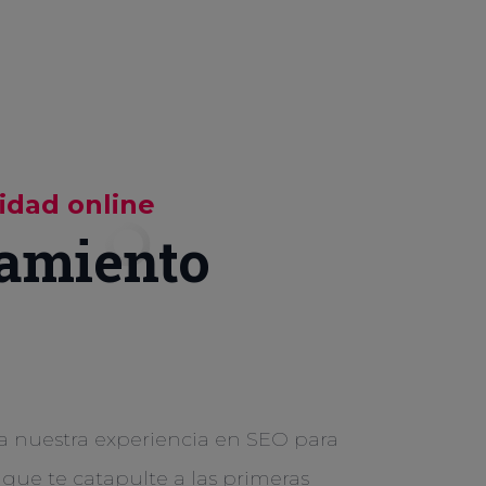
lidad online
amiento
a nuestra experiencia en SEO para
 que te catapulte a las primeras