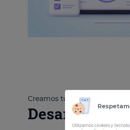
Creamos tu web
personaliz
Respetamo
Desarrollo we
Utilizamos cookies y tecnolog