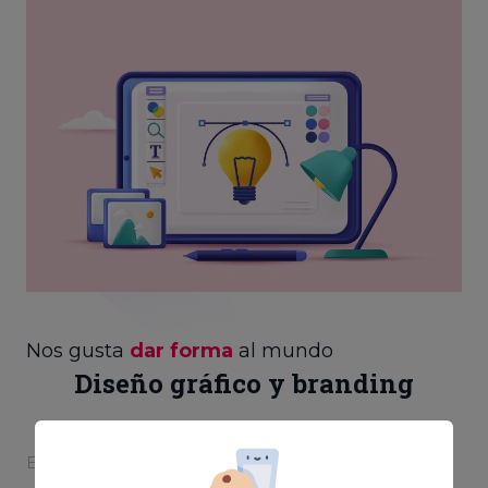
Nos gusta
dar forma
al mundo
Diseño gráfico y branding
El diseño es la primera piedra para hacer realidad