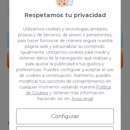
tu proyecto. Somos una agencia de diseño
gráfico que da forma a tus ideas y sueños.
Respetamos tu privacidad
Utilizamos cookies y tecnologías similares
propias y de terceros, de sesión o persistentes,
Conocer más
para hacer funcionar de manera segura nuestra
página web y personalizar su contenido.
Igualmente, utilizamos cookies para medir y
obtener datos de la navegación que realizas y
Portfolio
para ajustar la publicidad a tus gustos y
preferencias. Puedes configurar y aceptar el uso
de cookies a continuación. Asimismo, puedes
modificar tus opciones de consentimiento en
cualquier momento visitando nuestra
Política
de Cookies
y obtener más información
haciendo clic en:
Aviso legal
¿En qué áreas trabaja una agencia
de publicidad?
Configurar
Trabajamos la publicidad de la siguiente manera: