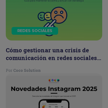
REDES SOCIALES
Cómo gestionar una crisis de
comunicación en redes sociales:
guía para mantener la calma y
Por
Coco Solution
actuar con estrategia