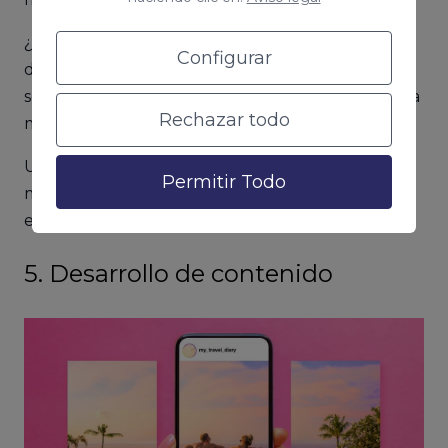
¿Cómo podemos saberlo? Muy sencillo, sabiendo
Configurar
dónde está el
buyer persona
. No todas las redes
sociales tienen el mismo fin ni se usan de la misma
Rechazar todo
manera.
Un ejemplo es
Linkedin
, una red social con un
Permitir Todo
marcado carácter profesional, o
TikTok
, más de
entretenimiento.
5. Desarrollo de contenido