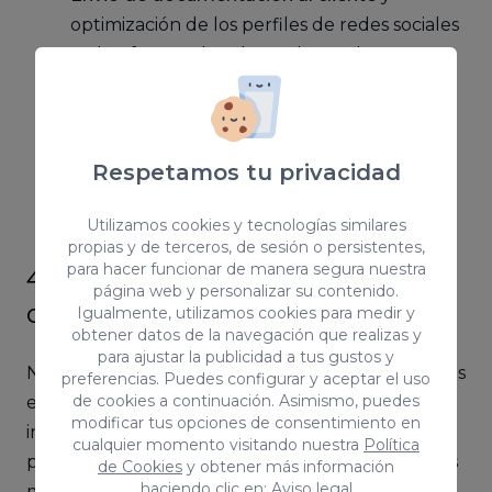
optimización de los perfiles de redes sociales
y plataformas de Ads en el caso de que
estén creadas o crearlas desde cero
Comienzo del servicio
Gestión diaria.
Respetamos tu privacidad
Informe de resultados
Utilizamos cookies y tecnologías similares
propias y de terceros, de sesión o persistentes,
para hacer funcionar de manera segura nuestra
4. Elegir las redes sociales
página web y personalizar su contenido.
correctas
Igualmente, utilizamos cookies para medir y
obtener datos de la navegación que realizas y
para ajustar la publicidad a tus gustos y
No es necesario que las empresas estén presentes
preferencias. Puedes configurar y aceptar el uso
de cookies a continuación. Asimismo, puedes
en todas las redes sociales. Siempre será más
modificar tus opciones de consentimiento en
interesante centrar los esfuerzos en dos o tres
cualquier momento visitando nuestra
Política
perfiles como máximo, siempre y cuando sean los
de Cookies
y obtener más información
haciendo clic en:
Aviso legal
más adecuados para la marca.