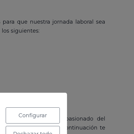
s
para que nuestra jornada laboral sea
os siguientes:
Configurar
las sigues y eres un apasionado del
 en este artículo?), a continuación te