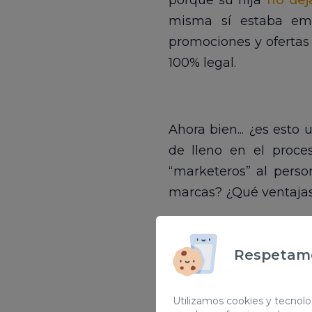
porque su hija
no dej
misma sí estaba emb
promociones y ofertas 
100% legal.
Ahora bien... ¿es esto
de lleno en el proces
“marketeros” al pers
marcas? ¿Qué ventajas 
Respetamo
Qué es el ma
Utilizamos cookies y tecnolog