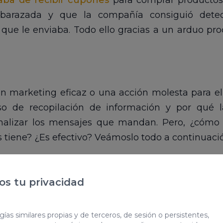
aba de recibir cupones
para comprar productos 
arazada y que la compañía consiguió detect
que le enviaba. Todo ello gracias a un arduo pro
 un marketing eficaz o una acción molesta para el
o de recopilación de información y por qué la 
onalizar los mensajes que mandan. Pero, ¿cómo
tiene? ¿Es efectivo? Veámoslo todo a continuació
s tu privacidad
rketing personalizado
ías similares propias y de terceros, de sesión o persistentes,