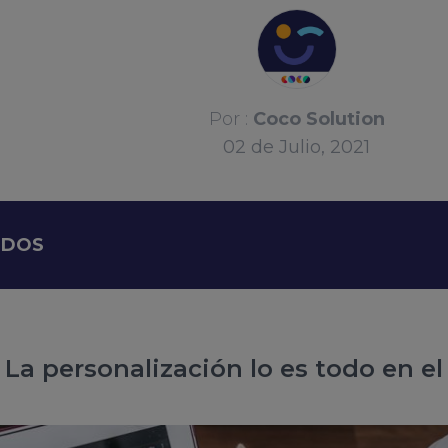
Por :
Coco Solution
02
de
Julio, 2021
IDOS
La personalización lo es todo en e