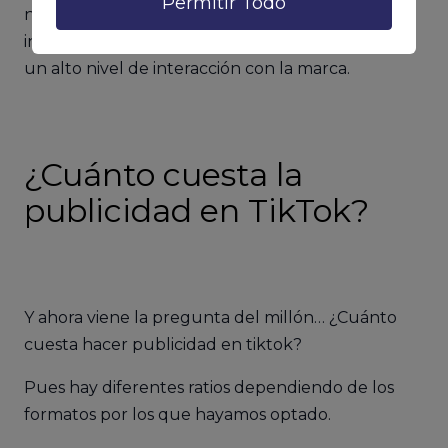
Permitir Todo
natural. Creando un filtro basado en la marca e
instando a tus usuarios a usarlo, podrás generar
un alto nivel de interacción con la marca.
¿Cuánto cuesta la
publicidad en TikTok?
Y ahora viene la pregunta del millón… ¿Cuánto
cuesta hacer publicidad en tiktok?
Pues hay diferentes ratios dependiendo de los
formatos por los que hayamos optado.