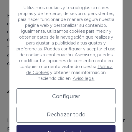
Utilizamos cookies y tecnologías similares
propias y de terceros, de sesión o persistentes,
El Hashtag Challenger es un tipo de publicidad
para hacer funcionar de manera segura nuestra
en Tiktok que está basada en la creación de
página web y personalizar su contenido.
Igualmente, utilizamos cookies para medir y
contenido por parte de los seguidores alrededor
obtener datos de la navegación que realizas y
de un hashtag que supone un desafío.
Crear un
para ajustar la publicidad a tus gustos y
trend
, un gesto o promover una ayuda solidaria
preferencias. Puedes configurar y aceptar el uso
de cookies a continuación. Asimismo, puedes
son claves para obtener el éxito en una campaña
modificar tus opciones de consentimiento en
de marketing.
cualquier momento visitando nuestra
Política
de Cookies
y obtener más información
haciendo clic en:
Aviso legal
4. Branded Lenses
Configurar
Rechazar todo
Las Branded Lenses es la mejor forma de conectar
productos con los videos de una manera muy