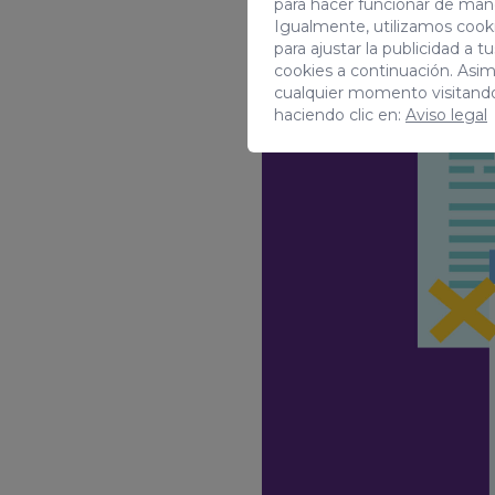
para hacer funcionar de man
Igualmente, utilizamos cooki
para ajustar la publicidad a 
cookies a continuación. Asi
cualquier momento visitand
haciendo clic en:
Aviso legal