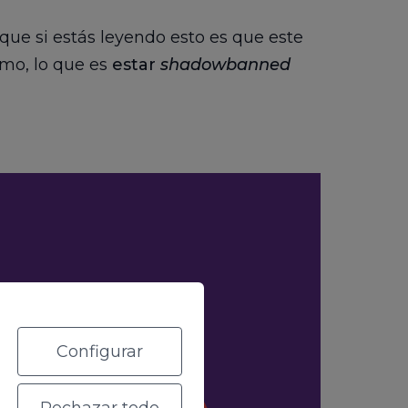
ue si estás leyendo esto es que este
mo, lo que es
estar
shadowbanned
Configurar