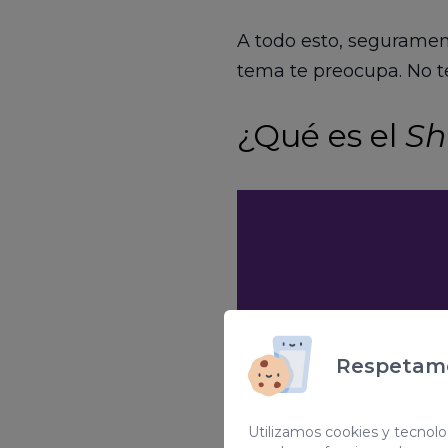
A todo esto, seguramen
tema te preocupa. No t
¿Qué es el
S
Respetamo
Utilizamos cookies y tecnolog