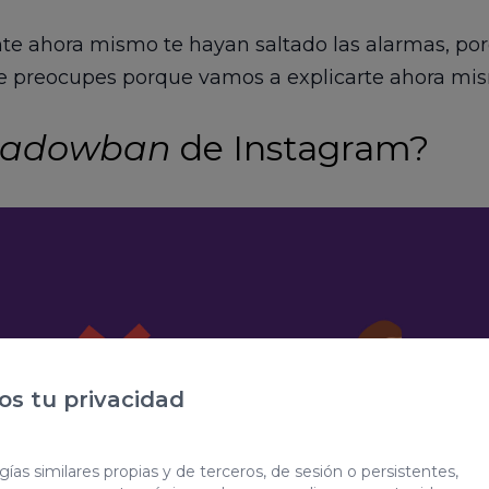
te ahora mismo te hayan saltado las alarmas, porq
e preocupes porque vamos a explicarte ahora mis
hadowban
de Instagram?
s tu privacidad
ías similares propias y de terceros, de sesión o persistentes,