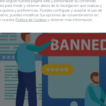
era segura nuestra página web y personalizar su contenido.
es para medir y obtener datos de la navegación que realizas y
tus gustos y preferencias. Puedes configurar y aceptar el uso de
mismo, puedes modificar tus opciones de consentimiento en
o nuestra
Política de Cookies
y obtener más información