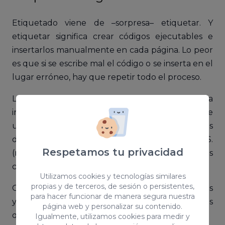
Etiquetado viene de –sorpresa– etiquetar. Y
etiquetar significa crear códigos ejecutables e
insertarlos manualmente en cada página. Lo peor
es que si se escribe mal el código o se inserta en el
lugar erróneo, hay que repetir todo el proceso.
Las etiquetas o tags son esenciales para medir la
interacción de los usuarios con las funciones de
una web, para medir el impacto de las campañas
de publicidad, para vincular la web con las RR.SS.
Respetamos tu privacidad
(redes sociales), para trackear la misma, las
compras, etc.
Utilizamos cookies y tecnologías similares
propias y de terceros, de sesión o persistentes,
Google Tag Manager incluye algunas etiquetas
para hacer funcionar de manera segura nuestra
ya programadas, aunque puedes crear todas las
página web y personalizar su contenido.
que necesites. Por ejemplo, algunas son:
Igualmente, utilizamos cookies para medir y