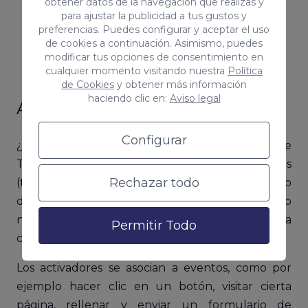
obtener datos de la navegación que realizas y
para ajustar la publicidad a tus gustos y
Google Analytics
preferencias. Puedes configurar y aceptar el uso
Código de seguimiento
de cookies a continuación. Asimismo, puedes
Conversión y
remarketing
de Google Ads
modificar tus opciones de consentimiento en
cualquier momento visitando nuestra
Política
Píxeles de Facebook
de Cookies
y obtener más información
haciendo clic en:
Aviso legal
Activadores o triggers
Configurar
¿Qué, te pensabas que ya sabes qué es Google
Tag Manager? Pues no. Los activadores o triggers
Rechazar todo
(también conocidos como disparadores o
desencadenantes) son condiciones que activan (o
no) ciertas etiquetas, dependiendo de la
Permitir Todo
configuración que se haya elegido.
Los activadores se asocian a eventos, como por
ejemplo hacer clic en un botón, visitar cierta
página, rellenar y enviar un formulario de