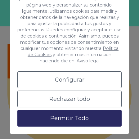
a más con tu marca!
página web y personalizar su contenido.
Igualmente, utilizamos cookies para medir y
obtener datos de la navegación que realizas y
para ajustar la publicidad a tus gustos y
preferencias. Puedes configurar y aceptar el uso
de cookies a continuación. Asimismo, puedes
modificar tus opciones de consentimiento en
cualquier momento visitando nuestra
Política
de Cookies
y obtener más información
haciendo clic en:
Aviso legal
¿Quieres saber más?
Configurar
En Coco Solution te
asesoramos.
Rechazar todo
Solicita presupuesto
Permitir Todo