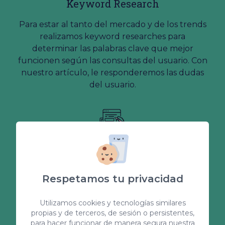
Keyword Research
Para estar al tanto del mercado y de los trends
realizamos keyword researches para
determinar las palabras clave que mejor
funcionen según las consultas del usuario. Con
nuestro artículo, le responderemos las dudas
del usuario.
Redacción de contenidos
en inglés y alemán
Respetamos tu privacidad
Internacionaliza tu negocio y ofrece contenido
en inglés o alemán para llegar a los usuarios de
Utilizamos cookies y tecnologías similares
otros países. ¡No pierdas la oportunidad y aspira
propias y de terceros, de sesión o persistentes,
para hacer funcionar de manera segura nuestra