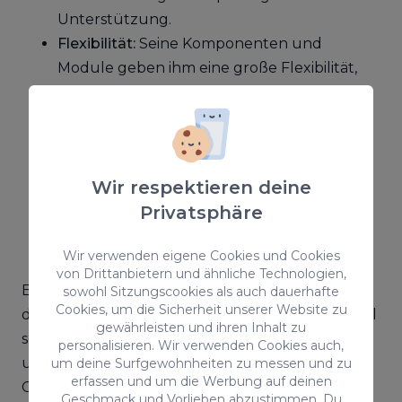
Unterstützung.
Flexibilität:
Seine Komponenten und
Module geben ihm eine große Flexibilität,
um nicht standardisierte Inhaltstypen
anzuzeigen.
Fortschrittlichere Benutzerverwaltung:
bietet ein fortschrittliches System für
Wir respektieren deine
Benutzerzugangskontrollen und
Privatsphäre
Benutzerverwaltung.
Wir verwenden eigene Cookies und Cookies
von Drittanbietern und ähnliche Technologien,
Eine letzte Anmerkung. Obwohl die Lernkurve
sowohl Sitzungscookies als auch dauerhafte
Cookies, um die Sicherheit unserer Website zu
dieses CMS teilweise sehr komplex ist, sind sowohl
gewährleisten und ihren Inhalt zu
seine riesige Community als auch das
personalisieren. Wir verwenden Cookies auch,
unglaubliche Endergebnis der mit diesem
um deine Surfgewohnheiten zu messen und zu
erfassen und um die Werbung auf deinen
Content-Management-System erstellten
Geschmack und Vorlieben abzustimmen. Du