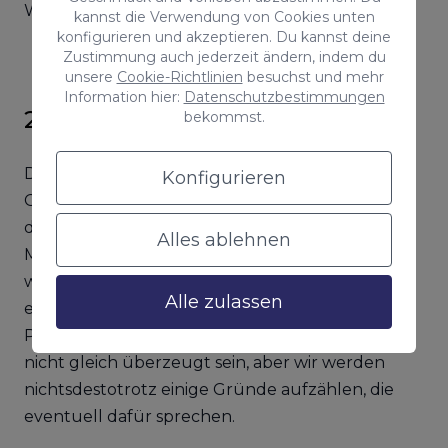
Websites mehr als offensichtlich.
kannst die Verwendung von Cookies unten
konfigurieren und akzeptieren. Du kannst deine
Zustimmung auch jederzeit ändern, indem du
unsere
Cookie-Richtlinien
besuchst und mehr
Information hier:
Datenschutzbestimmungen
2. Site 123
bekommst.
Die einen haben den Ruhm, die anderen den
Konfigurieren
Gewinn. Das spanische Sprichwort ist sehr weise,
denn obwohl es nicht den Namen anderer
Alles ablehnen
Manager hat, hat Site123 in Wahrheit nichts,
worum man es beneiden könnte. Da es sich um
Alle zulassen
eine der unbekanntesten Alternativen zu
PrestaShop handelt, wirst du wahrscheinlich
nicht gleich überzeugt sein, aber wir werden
nichtsdestotrotz einige Gründe aufzählen, die
eventuell dafür sprechen.