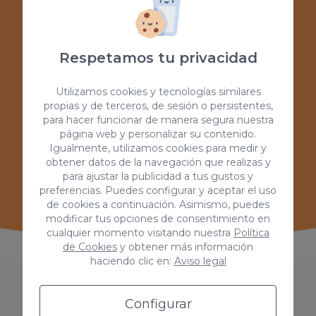
Nuestro servicio está personalizado desde la
primera toma de contacto hasta el lanzamiento.
Estamos ahí para ayudarte.
Respetamos tu privacidad
Utilizamos cookies y tecnologías similares
propias y de terceros, de sesión o persistentes,
para hacer funcionar de manera segura nuestra
Te ayudamos
página web y personalizar su contenido.
Igualmente, utilizamos cookies para medir y
obtener datos de la navegación que realizas y
Asesoría y acompañamiento durante el
para ajustar la publicidad a tus gustos y
desarrollo de apps. Nos ajustamos a tus
preferencias. Puedes configurar y aceptar el uso
necesidades.
de cookies a continuación. Asimismo, puedes
modificar tus opciones de consentimiento en
cualquier momento visitando nuestra
Política
de Cookies
y obtener más información
haciendo clic en:
Aviso legal
Configurar