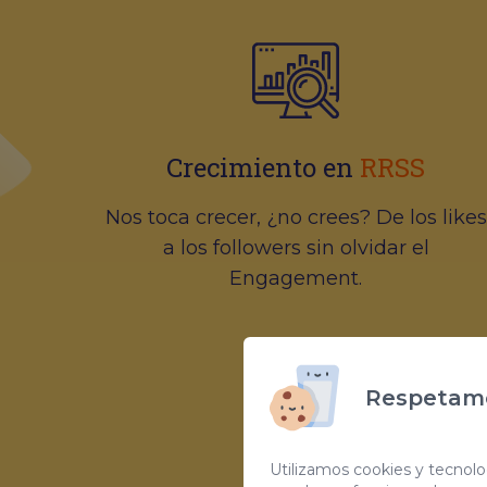
Crecimiento en
RRSS
Nos toca crecer, ¿no crees? De los likes
a los followers sin olvidar el
Engagement.
Respetamo
Utilizamos cookies y tecnolog