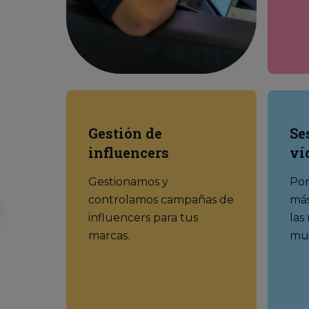
Gestión de
Se
influencers
ví
Gestionamos y
Por
controlamos campañas de
más
influencers para tus
las
marcas.
mul