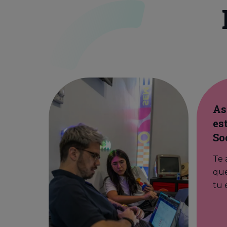
As
es
So
Te 
que
tu 