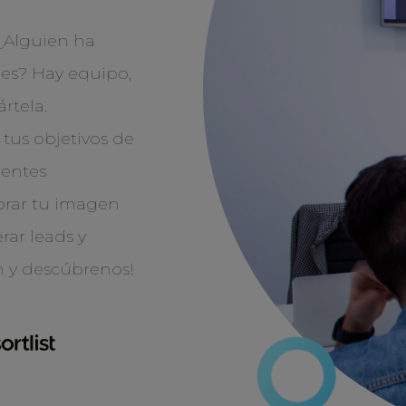
¿Alguien ha
les? Hay equipo,
rtela.
tus objetivos de
rentes
jorar tu imagen
ar leads y
n y descúbrenos!