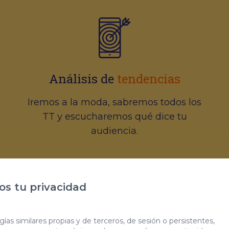
Análisis de
tendencias
Iremos a la moda, sabremos todos los
TT y escucharemos qué dice tu
audiencia.
s tu privacidad
ías similares propias y de terceros, de sesión o persistentes,