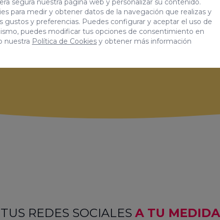
era segura nuestra página web y personalizar su contenido.
Programación
a medida
es para medir y obtener datos de la navegación que realizas y
tus gustos y preferencias. Puedes configurar y aceptar el uso de
mismo, puedes modificar tus opciones de consentimiento en
Tenemos nuestra propia herramienta
o nuestra
Política de Cookies
y obtener más información
de planificación de redes sociales:
Lime. ¿La conocías?
TUS REDES SOCIALES
A TU MEDIDA