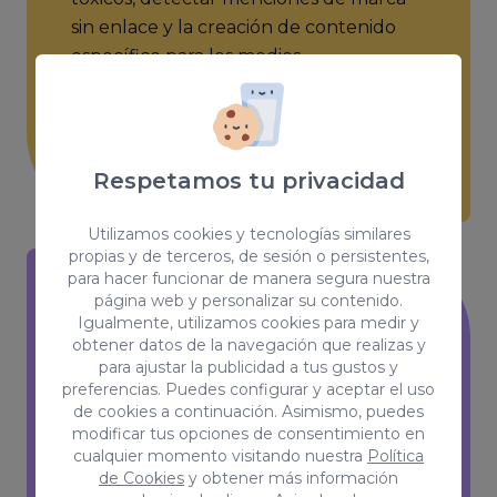
sin enlace y la creación de contenido
específico para los medios.
Respetamos tu privacidad
Utilizamos cookies y tecnologías similares
propias y de terceros, de sesión o persistentes,
para hacer funcionar de manera segura nuestra
página web y personalizar su contenido.
Consultoría SEO
Igualmente, utilizamos cookies para medir y
obtener datos de la navegación que realizas y
Ofrecemos asesoramiento
para ajustar la publicidad a tus gustos y
preferencias. Puedes configurar y aceptar el uso
personalizado a empresas para
de cookies a continuación. Asimismo, puedes
desarrollar una estrategia SEO a largo
modificar tus opciones de consentimiento en
plazo. Como consultores SEO podemos
cualquier momento visitando nuestra
Política
de Cookies
y obtener más información
realizar una auditoría completa de tu