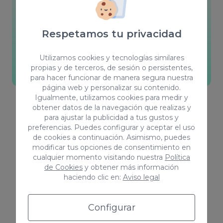
Somos fieles defensores de la formación para
crecer como profesionales, nos adaptamos a
Respetamos tu privacidad
cada cliente y buscamos la forma de trabajar
que más se adecue a cada uno.
Utilizamos cookies y tecnologías similares
propias y de terceros, de sesión o persistentes,
Visita nuestro blog
para hacer funcionar de manera segura nuestra
página web y personalizar su contenido.
Igualmente, utilizamos cookies para medir y
obtener datos de la navegación que realizas y
para ajustar la publicidad a tus gustos y
preferencias. Puedes configurar y aceptar el uso
de cookies a continuación. Asimismo, puedes
modificar tus opciones de consentimiento en
cualquier momento visitando nuestra
Política
Sobre nosotros
de Cookies
y obtener más información
¿Quiénes somos?
haciendo clic en:
Aviso legal
En Coco Solution hemos conseguido escalar el
Configurar
negocio en menos de 5 años hasta más de 800K