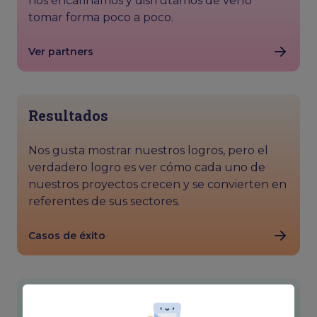
nos encariñamos y disfrutamos de verlo
tomar forma poco a poco.
Ver partners
Resultados
Nos gusta mostrar nuestros logros, pero el
verdadero logro es ver cómo cada uno de
nuestros proyectos crecen y se convierten en
referentes de sus sectores.
Casos de éxito
Camaleónicos