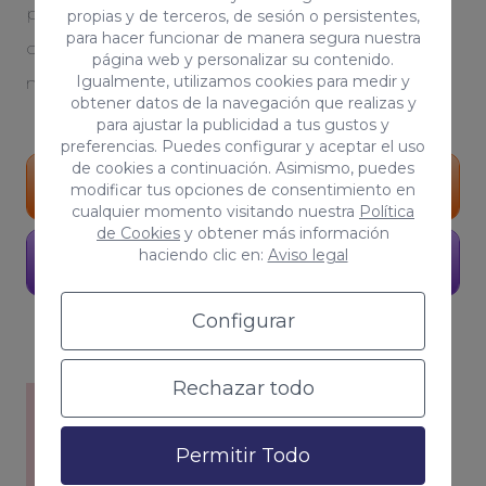
personalizada. Serás testigo del crecimiento
propias y de terceros, de sesión o persistentes,
para hacer funcionar de manera segura nuestra
orgánico de tu proyecto. Tú, eres parte de
página web y personalizar su contenido.
Igualmente, utilizamos cookies para medir y
nuestro equipo
obtener datos de la navegación que realizas y
para ajustar la publicidad a tus gustos y
preferencias. Puedes configurar y aceptar el uso
de cookies a continuación. Asimismo, puedes
Portfolio
modificar tus opciones de consentimiento en
cualquier momento visitando nuestra
Política
de Cookies
y obtener más información
haciendo clic en:
Aviso legal
Pide presupuesto
Configurar
Rechazar todo
Permitir Todo