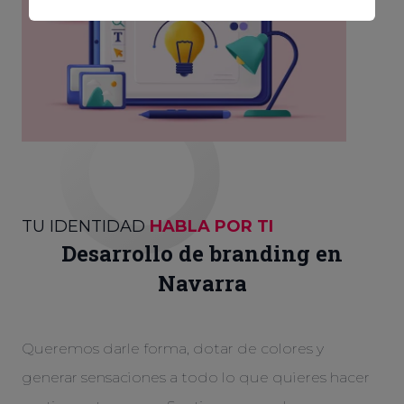
TU IDENTIDAD
HABLA POR TI
Desarrollo de branding en
Navarra
Queremos darle forma, dotar de colores y
generar sensaciones a todo lo que quieres hacer