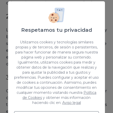
coherencia necesaria para no ser penalizados.
2. No abuses de los sinónimos
Respetamos tu privacidad
La utilización de los sinónimos en spintax está muy
bien ya que dotan al texto de una riqueza
Utilizamos cookies y tecnologías similares
semántica interesante, pero no se debe abusar de
propias y de terceros, de sesión o persistentes,
ellos. Lo ideal sería tratar de redactar frases o
para hacer funcionar de manera segura nuestra
expresiones que se refieran a lo mismo, pero con
página web y personalizar su contenido.
Igualmente, utilizamos cookies para medir y
distintas palabras.
obtener datos de la navegación que realizas y
para ajustar la publicidad a tus gustos y
3. Revisa el texto
preferencias. Puedes configurar y aceptar el uso
de cookies a continuación. Asimismo, puedes
modificar tus opciones de consentimiento en
Como redactor es una máxima que hay que tener
cualquier momento visitando nuestra
Política
clara si o si, revisar las veces que hagan falta el
de Cookies
y obtener más información
haciendo clic en:
Aviso legal
texto, con el fin de detectar posibles erratas, fallos
en la redacción o también posible duplicado que