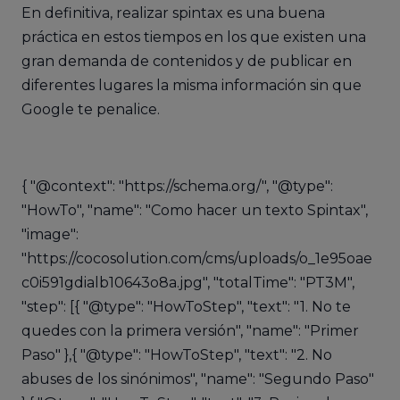
En definitiva, realizar spintax es una buena
práctica en estos tiempos en los que existen una
gran demanda de contenidos y de publicar en
diferentes lugares la misma información sin que
Google te penalice.
{ "@context": "https://schema.org/", "@type":
"HowTo", "name": "Como hacer un texto Spintax",
"image":
"https://cocosolution.com/cms/uploads/o_1e95oae
c0i591gdialb10643o8a.jpg", "totalTime": "PT3M",
"step": [{ "@type": "HowToStep", "text": "1. No te
quedes con la primera versión", "name": "Primer
Paso" },{ "@type": "HowToStep", "text": "2. No
abuses de los sinónimos", "name": "Segundo Paso"