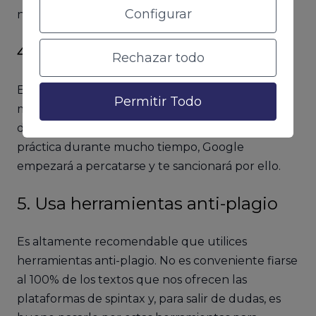
Configurar
nos pueda penalizar.
4. Limita su uso
Rechazar todo
Está bien el uso de spintax para la creación de
Permitir Todo
mucho contenido en poco tiempo. Pero no
debemos olvidarnos de que, si extendemos esta
práctica durante mucho tiempo, Google
empezará a percatarse y te sancionará por ello.
5. Usa herramientas anti-plagio
Es altamente recomendable que utilices
herramientas anti-plagio. No es conveniente fiarse
al 100% de los textos que nos ofrecen las
plataformas de spintax y, para salir de dudas, es