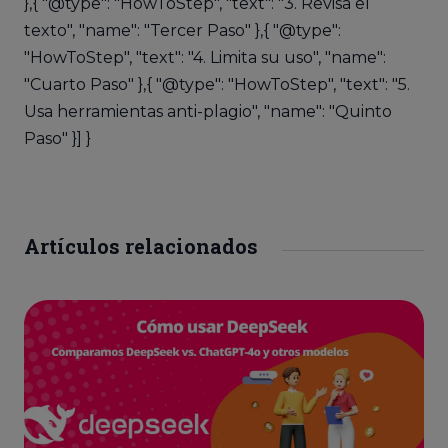
},{ "@type": "HowToStep", "text": "3. Revisa el
texto", "name": "Tercer Paso" },{ "@type":
"HowToStep", "text": "4. Limita su uso", "name":
"Cuarto Paso" },{ "@type": "HowToStep", "text": "5.
Usa herramientas anti-plagio", "name": "Quinto
Paso" }] }
Artículos relacionados