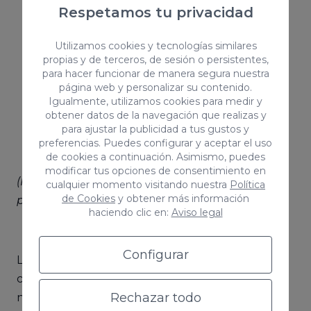
Respetamos tu privacidad
Utilizamos cookies y tecnologías similares
propias y de terceros, de sesión o persistentes,
para hacer funcionar de manera segura nuestra
página web y personalizar su contenido.
Igualmente, utilizamos cookies para medir y
obtener datos de la navegación que realizas y
para ajustar la publicidad a tus gustos y
preferencias. Puedes configurar y aceptar el uso
de cookies a continuación. Asimismo, puedes
modificar tus opciones de consentimiento en
(Imágenes extraídas del CMS Acai-Code, creado
cualquier momento visitando nuestra
Política
de Cookies
y obtener más información
por Coco Solution)
haciendo clic en:
Aviso legal
Configurar
Le hemos pedido que nos busque 5
características que tiene un patinete eléctrico y
Rechazar todo
nos va a mostrar 3 opciones: