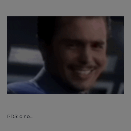
PD3:
o no...