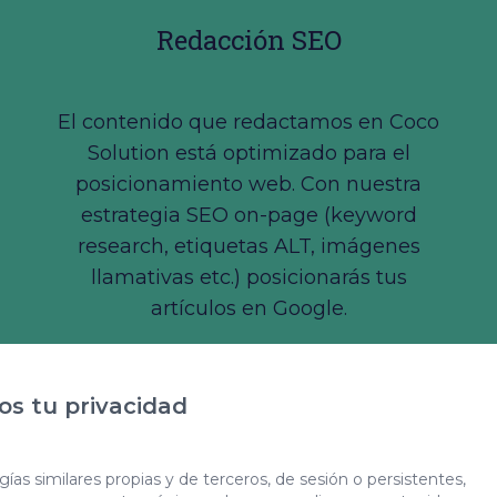
Redacción SEO
El contenido que redactamos en Coco
Solution está optimizado para el
posicionamiento web. Con nuestra
estrategia SEO on-page (keyword
research, etiquetas ALT, imágenes
llamativas etc.) posicionarás tus
artículos en Google.
s tu privacidad
ías similares propias y de terceros, de sesión o persistentes,