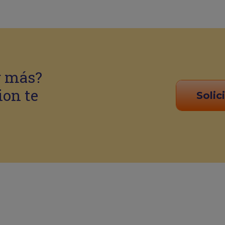
r más?
ion te
Solic