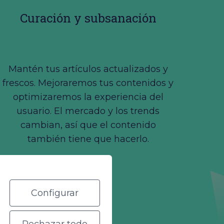
Curación y subsanación
Mantén tus artículos actualizados y
frescos. Mejoraremos tus contenidos y
optimizaremos la experiencia del
usuario. El mercado y los trends
cambian, así que el contenido
también tiene que hacerlo.
Configurar