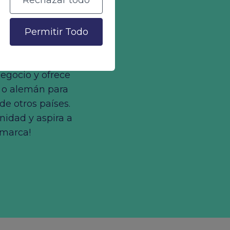
Rechazar todo
contenidos
Permitir Todo
 alemán
negocio y ofrece
 o alemán para
 de otros países.
nidad y aspira a
 marca!