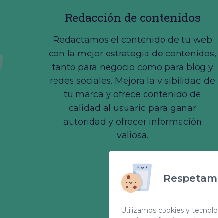
Redacción de contenidos
Redactamos el contenido de tu web
con la mejor estrategia de contenidos,
tanto para negocio como para blog y
redes sociales. Mejora la visibilidad de
tu marca y ofrece contenido de
calidad al usuario para ganar
autoridad y ofrecer información
valiosa.
Respetamo
Utilizamos cookies y tecnolog