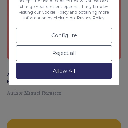
accept the use of cookies below. You can also
change your consent options at any time by
visiting our
Cookie Policy
and obtaining more
information by clicking on:
Privacy Policy
Configure
SEO
Reject all
Allow All
Aprovecha al máximo tu estrategia de SEO con
Bard: tu compañero en la optimización
Author
Miguel Ramírez